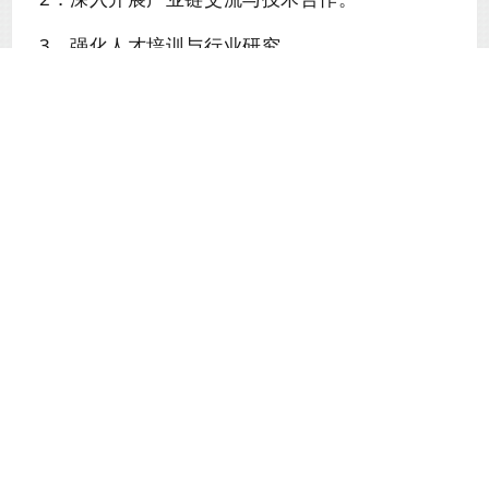
3．强化人才培训与行业研究。
4．优化会员服务与协会内部管理。
5．全力推进20周年系列活动筹备工作。
会长郭伟鹏在总结中强调，全体理事要以本次会议
精神为指引，进一步提高政治站位，强化规范意
识，凝聚行业力量。要以庆祝协会成立20周年为契
机，系统总结过去，科学规划未来，共同推动广东
省包装饮用水行业在高质量发展的道路上再创辉
煌，为服务全省经济社会发展大局作出新的更大贡
献。
首页
协会动态
申请入会
会员风采
行业资讯
健康知识
联系我们
协会客服电话：020-81369011
周一至周五09:00-17:00