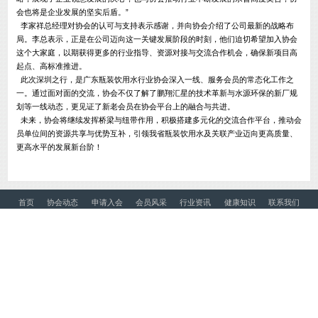
会也将是企业发展的坚实后盾。”
李家祥总经理对协会的认可与支持表示感谢，并向协会介绍了公司最新的战略布
局。李总表示，正是在公司迈向这一关键发展阶段的时刻，他们迫切希望加入协会
这个大家庭，以期获得更多的行业指导、资源对接与交流合作机会，确保新项目高
起点、高标准推进。
此次深圳之行，是广东瓶装饮用水行业协会深入一线、服务会员的常态化工作之
一。通过面对面的交流，协会不仅了解了鹏翔汇星的技术革新与水源环保的新厂规
划等一线动态，更见证了新老会员在协会平台上的融合与共进。
未来，协会将继续发挥桥梁与纽带作用，积极搭建多元化的交流合作平台，推动会
员单位间的资源共享与优势互补，引领我省瓶装饮用水及关联产业迈向更高质量、
更高水平的发展新台阶！
首页
协会动态
申请入会
会员风采
行业资讯
健康知识
联系我们
协会客服电话：020-81369011
周一至周五09:00-17:00
广东省瓶装饮用水行业协会 广东省瓶装饮用水行业协会版权所有
电话：020-81369011、020-81362186、020-81369011