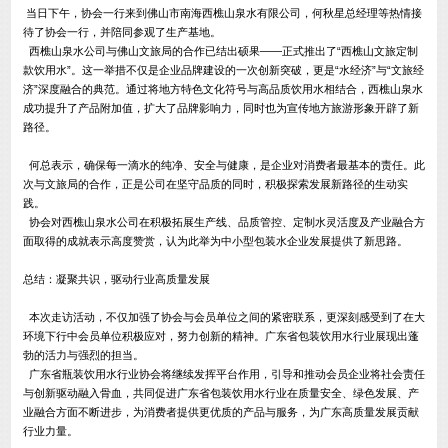
当日下午，协会一行来到佛山市南海西樵山泉水有限公司，何秋星总经理等热情接
待了协会一行，并陪同参观了生产基地。
西樵山泉水公司与佛山文旅局的合作已结出硕果——正式推出了“西樵山文旅定制
款饮用水”。这一举措不仅是企业品牌建设的一次创新突破，更是“水经济”与“文旅经
济”深度融合的典范。通过将地方特色文化符号与高品质饮用水相结合，西樵山泉水
成功提升了产品附加值，扩大了品牌影响力，同时也为宣传地方旅游形象开辟了新
路径。
何总表示，确保每一滴水的纯净、安全与健康，是企业对消费者最基本的责任。此
次与文旅局的合作，正是公司在坚守品质的同时，积极探索发展新路径的生动实
践。
协会对西樵山泉水公司在积极拓展生产线、品质管控、定制水灵活度及产业融合方
面取得的成就表示高度赞赏，认为此举为中小型包装水企业发展提供了新思路。
总结：凝聚共识，驱动行业高质量发展
本次走访活动，不仅加强了协会与会员单位之间的紧密联系，更深刻感受到了在大
环境下行中会员单位积极应对，努力创新的精神。广东省包装饮用水行业展现出蓬
勃的活力与强烈的担当。
广东省瓶装饮用水行业协会将继续发挥平台作用，引导和推动会员企业将社会责任
与创新驱动融入骨血，共同促进广东省包装饮用水行业在质量安全、绿色发展、产
业融合方面不断进步，为消费者提供更优质的产品与服务，为广东高质量发展贡献
行业力量。