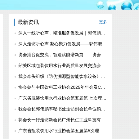
最新资讯
更多
深入一线听心声，精准服务促发展｜郭伟鹏会长带队走访珠海片区会员企业
深入走访听心声 凝心聚力促发展——郭伟鹏会长率队走访肇庆区域会员单位
协会搭台促交流，智造赋能谱新篇——协会组织副会长单位赴芙蓉山泉、长仁科技走访学习
韶关区域包装饮用水行业高质量发展交流会圆满举办
我会牵头组织《防伪溯源型智能饮水设备》团体标准起草组工作会议 凝聚行业共识助推高质量发展
协会参与中国饮料工业协会2025年年会及CBST2026国际展等系列活动
广东省瓶装饮用水行业协会第五届第 七次理事会会议在广州顺利召开
我会会长郭伟鹏率秘书处走访副会长单位鹤山市华山泉食品饮料有限公司、会员单位佛山市顺德区威狮卡普塑料制品有限公司
郭会长一行走访新会员广州长仁工业科技有限公司、广州文莉纯净水有限公司、监事单位广州市南方山泉饮料有限公司
广东省瓶装饮用水行业协会第五届第5次理事会会议顺利召开