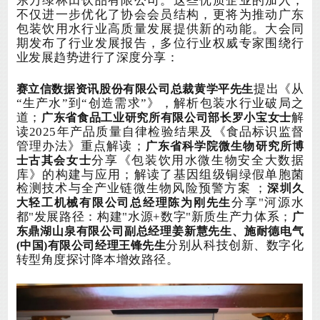
东万绿林田饮品有限公司。这些优质企业的加入，
不仅进一步优化了协会会员结构，更将为推动广东
包装饮用水行业高质量发展提供新的动能。大会同
期发布了行业发展报告，多位行业权威专家围绕行
业发展趋势进行了深度分享：
提出《从
赛立信数据资讯股份有限公司总裁黄学平
先生
“生产水”到“创造需求”》，解析包装水行业破局之
道；
解
广东省食品工业研究所
有限公司
部长罗小宝
女士
读
2025年产品质量自律检验结果及《食品标识监督
；
管理办法》重点解读
广东省科学院微生物研究所博
分享《包装饮用水微生物安全大数据
士古其会
女士
库》的构建与应用
；
解读了
基因组级铜绿假单胞菌
检测技术
与
；
全产业链微生物风险预警方案
深圳久
分享
"河源水
大轻工机械有限公司
总经理陈为刚先生
都"发展路径：构建"水源+数字"新质生产力体系；
广
东
鼎湖山泉
有限公司
副总经理姜新慧
先生
、施耐德电气
分别从科技创新、数字化
(中国)有限公司经理王锋
先生
转型角度探讨降本增效路径。